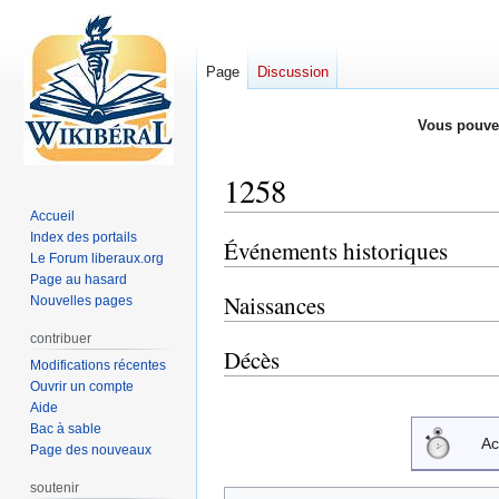
Page
Discussion
Vous pouve
1258
Accueil
Index des portails
Événements historiques
Aller
Aller
Le Forum liberaux.org
à
à
Page au hasard
la
la
Naissances
Nouvelles pages
navigation
recherche
contribuer
Décès
Modifications récentes
Ouvrir un compte
Aide
Bac à sable
Ac
Page des nouveaux
soutenir