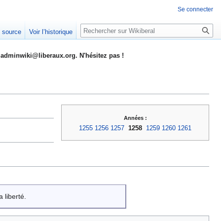
Se connecter
Rechercher
e source
Voir l’historique
adminwiki@liberaux.org. N'hésitez pas !
Années :
1255
1256
1257
1258
1259
1260
1261
 liberté.