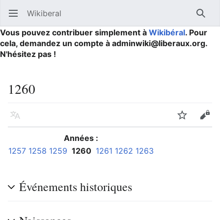
Wikiberal
Ouvrir le menu principal
Reche
Vous pouvez contribuer simplement à
Wikibéral
. Pour
cela, demandez un compte à adminwiki@liberaux.org.
N'hésitez pas !
1260
Langue
Suivre
Modifier
Années :
1257
1258
1259
1260
1261
1262
1263
Événements historiques