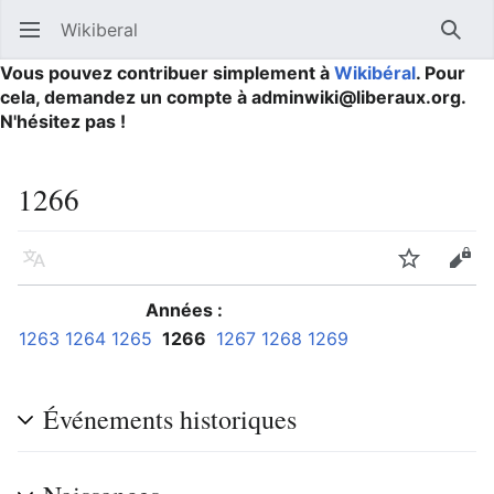
Wikiberal
Ouvrir le menu principal
Reche
Vous pouvez contribuer simplement à
Wikibéral
. Pour
cela, demandez un compte à adminwiki@liberaux.org.
N'hésitez pas !
1266
Langue
Suivre
Modifier
Années :
1263
1264
1265
1266
1267
1268
1269
Événements historiques