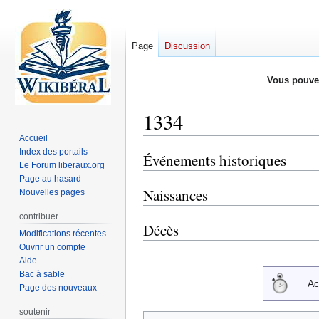
Page
Discussion
Vous pouve
1334
Accueil
Index des portails
Événements historiques
Aller
Aller
Le Forum liberaux.org
à
à
Page au hasard
la
la
Naissances
Nouvelles pages
navigation
recherche
contribuer
Décès
Modifications récentes
Ouvrir un compte
Aide
Bac à sable
Ac
Page des nouveaux
soutenir