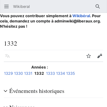
Wikiberal
Ouvrir le menu principal
Reche
Vous pouvez contribuer simplement à
Wikibéral
. Pour
cela, demandez un compte à adminwiki@liberaux.org.
N'hésitez pas !
1332
Langue
Suivre
Modifier
Années :
1329
1330
1331
1332
1333
1334
1335
Événements historiques