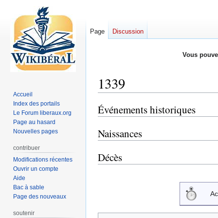
Page
Discussion
Vous pouve
1339
Accueil
Index des portails
Événements historiques
Aller
Aller
Le Forum liberaux.org
à
à
Page au hasard
la
la
Naissances
Nouvelles pages
navigation
recherche
contribuer
Décès
Modifications récentes
Ouvrir un compte
Aide
Bac à sable
Ac
Page des nouveaux
soutenir