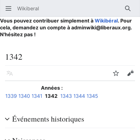
Wikiberal
Ouvrir le menu principal
Reche
Vous pouvez contribuer simplement à
Wikibéral
. Pour
cela, demandez un compte à adminwiki@liberaux.org.
N'hésitez pas !
1342
Langue
Suivre
Modifier
Années :
1339
1340
1341
1342
1343
1344
1345
Événements historiques