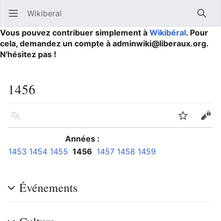
Wikiberal
Ouvrir le menu principal
Reche
Vous pouvez contribuer simplement à
Wikibéral
. Pour
cela, demandez un compte à adminwiki@liberaux.org.
N'hésitez pas !
1456
Langue
Suivre
Modifier
Années :
1453
1454
1455
1456
1457
1458
1459
Événements