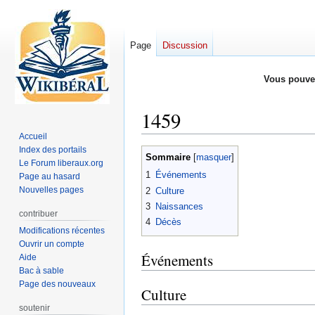
Page
Discussion
Vous pouve
1459
Accueil
Index des portails
Aller
Aller
Sommaire
Le Forum liberaux.org
à
à
1
Événements
Page au hasard
la
la
Nouvelles pages
2
Culture
navigation
recherche
3
Naissances
contribuer
4
Décès
Modifications récentes
Ouvrir un compte
Événements
Aide
Bac à sable
Page des nouveaux
Culture
soutenir