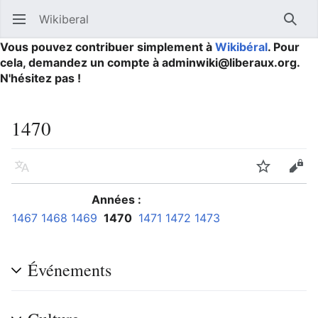
Wikiberal
Ouvrir le menu principal
Reche
Vous pouvez contribuer simplement à
Wikibéral
. Pour
cela, demandez un compte à adminwiki@liberaux.org.
N'hésitez pas !
1470
Langue
Suivre
Modifier
Années :
1467
1468
1469
1470
1471
1472
1473
Événements