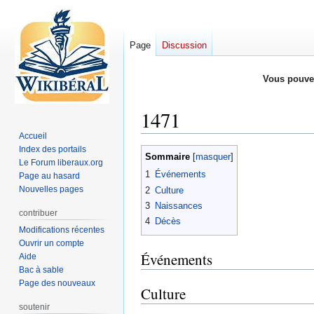
Page
Discussion
Vous pouve
1471
Accueil
Index des portails
Aller
Aller
Sommaire
Le Forum liberaux.org
à
à
1
Événements
Page au hasard
la
la
Nouvelles pages
2
Culture
navigation
recherche
3
Naissances
contribuer
4
Décès
Modifications récentes
Ouvrir un compte
Événements
Aide
Bac à sable
Page des nouveaux
Culture
soutenir