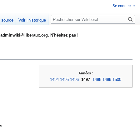
Se connecter
Rechercher
e source
Voir l’historique
adminwiki@liberaux.org. N'hésitez pas !
Années :
1494
1495
1496
1497
1498
1499
1500
s.