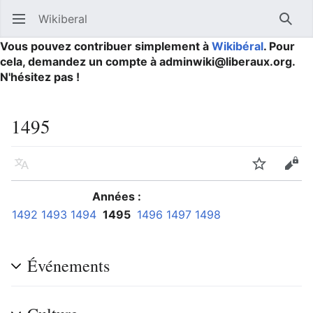
Wikiberal
Ouvrir le menu principal
Reche
Vous pouvez contribuer simplement à
Wikibéral
. Pour
cela, demandez un compte à adminwiki@liberaux.org.
N'hésitez pas !
1495
Langue
Suivre
Modifier
Années :
1492
1493
1494
1495
1496
1497
1498
Événements