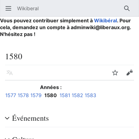
Wikiberal
Ouvrir le menu principal
Reche
Vous pouvez contribuer simplement à
Wikibéral
. Pour
cela, demandez un compte à adminwiki@liberaux.org.
N'hésitez pas !
1580
Langue
Suivre
Modifier
Années :
1577
1578
1579
1580
1581
1582
1583
Événements