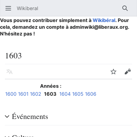
Wikiberal
Ouvrir le menu principal
Reche
Vous pouvez contribuer simplement à
Wikibéral
. Pour
cela, demandez un compte à adminwiki@liberaux.org.
N'hésitez pas !
1603
Langue
Suivre
Modifier
Années :
1600
1601
1602
1603
1604
1605
1606
Événements