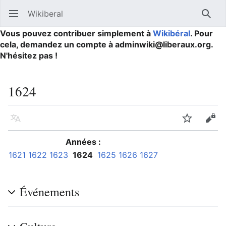
Wikiberal
Ouvrir le menu principal
Reche
Vous pouvez contribuer simplement à
Wikibéral
. Pour
cela, demandez un compte à adminwiki@liberaux.org.
N'hésitez pas !
1624
Langue
Suivre
Modifier
Années :
1621
1622
1623
1624
1625
1626
1627
Événements