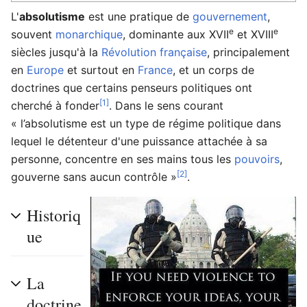
L'
absolutisme
est une pratique de
gouvernement
,
e
e
souvent
monarchique
, dominante aux XVII
et XVIII
siècles jusqu'à la
Révolution française
, principalement
en
Europe
et surtout en
France
, et un corps de
doctrines que certains penseurs politiques ont
[1]
cherché à fonder
. Dans le sens courant
« l’absolutisme est un type de régime politique dans
lequel le détenteur d'une puissance attachée à sa
personne, concentre en ses mains tous les
pouvoirs
,
[2]
gouverne sans aucun contrôle »
.
Historiq
ue
La
doctrine