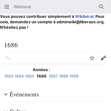
Wikiberal
Ouvrir le menu principal
Reche
Vous pouvez contribuer simplement à
Wikibéral
. Pour
cela, demandez un compte à adminwiki@liberaux.org.
N'hésitez pas !
1686
Langue
Suivre
Modifier
Années :
1683
1684
1685
1686
1687
1688
1689
Événements