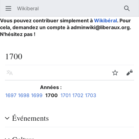
Wikiberal
Ouvrir le menu principal
Reche
Vous pouvez contribuer simplement à
Wikibéral
. Pour
cela, demandez un compte à adminwiki@liberaux.org.
N'hésitez pas !
1700
Langue
Suivre
Modifier
Années :
1697
1698
1699
1700
1701
1702
1703
Événements