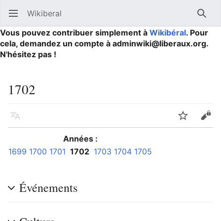
Wikiberal
Ouvrir le menu principal
Reche
Vous pouvez contribuer simplement à
Wikibéral
. Pour
cela, demandez un compte à adminwiki@liberaux.org.
N'hésitez pas !
1702
Langue
Suivre
Modifier
Années :
1699
1700
1701
1702
1703
1704
1705
Événements