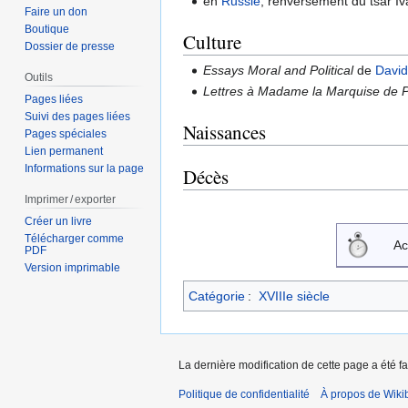
en
Russie
, renversement du tsar Iva
Faire un don
Boutique
Culture
Dossier de presse
Essays Moral and Political
de
Davi
Outils
Lettres à Madame la Marquise de P.
Pages liées
Suivi des pages liées
Naissances
Pages spéciales
Lien permanent
Informations sur la page
Décès
Imprimer / exporter
Créer un livre
Télécharger comme
Ac
PDF
Version imprimable
Catégorie
:
XVIIIe siècle
La dernière modification de cette page a été f
Politique de confidentialité
À propos de Wiki