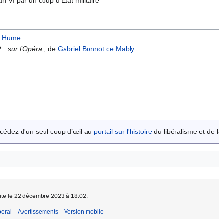
n VI par un coup d'État militaire
d Hume
.. sur l’Opéra,
, de
Gabriel Bonnot de Mably
cédez d'un seul coup d’œil au
portail sur l'histoire
du libéralisme et de la
aite le 22 décembre 2023 à 18:02.
beral
Avertissements
Version mobile