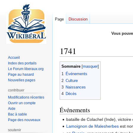
Page
Discussion
Vous pouve
1741
Accueil
Index des portails
Aller
Aller
Sommaire
Le Forum liberaux.org
à
à
1
Événements
Page au hasard
la
la
Nouvelles pages
2
Culture
navigation
recherche
3
Naissances
contribuer
4
Décès
Modifications récentes
Ouvrir un compte
Événements
Aide
Bac à sable
bataille de Colachel (Inde), victoi
Page des nouveaux
Lamoignon de Malesherbes
est no
soutenir