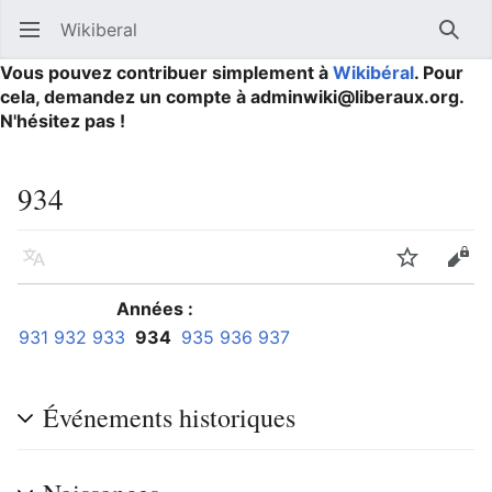
Wikiberal
Ouvrir le menu principal
Reche
Vous pouvez contribuer simplement à
Wikibéral
. Pour
cela, demandez un compte à adminwiki@liberaux.org.
N'hésitez pas !
934
Langue
Suivre
Modifier
Années :
931
932
933
934
935
936
937
Événements historiques