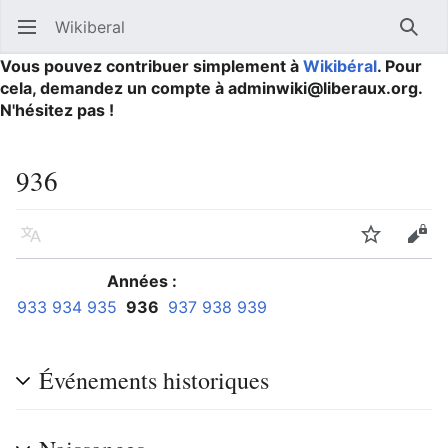
Wikiberal
Ouvrir le menu principal
Reche
Vous pouvez contribuer simplement à
Wikibéral
. Pour
cela, demandez un compte à adminwiki@liberaux.org.
N'hésitez pas !
936
Langue
Suivre
Modifier
Années :
933
934
935
936
937
938
939
Événements historiques