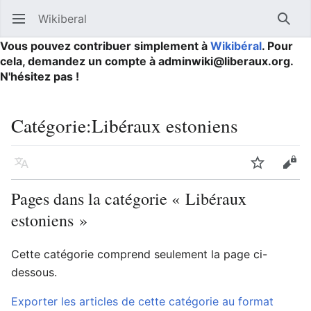
Wikiberal
Ouvrir le menu principal
Reche
Vous pouvez contribuer simplement à
Wikibéral
. Pour
cela, demandez un compte à adminwiki@liberaux.org.
N'hésitez pas !
Catégorie
:
Libéraux estoniens
Langue
Suivre
Modifier
Pages dans la catégorie « Libéraux
estoniens »
Cette catégorie comprend seulement la page ci-
dessous.
Exporter les articles de cette catégorie au format