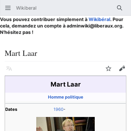
Wikiberal
Ouvrir le menu principal
Reche
Vous pouvez contribuer simplement à
Wikibéral
. Pour
cela, demandez un compte à adminwiki@liberaux.org.
N'hésitez pas !
Mart Laar
Langue
Suivre
Modifier
Mart Laar
Homme politique
Dates
1960
-