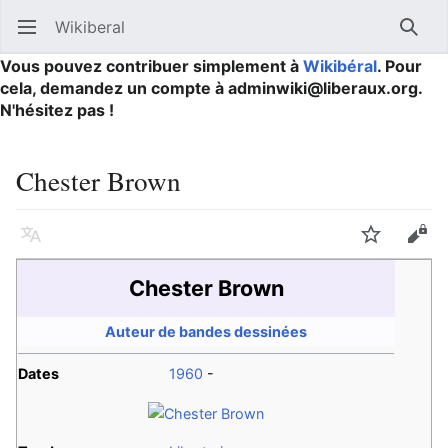
Wikiberal
Ouvrir le menu principal
Reche
Vous pouvez contribuer simplement à
Wikibéral
. Pour
cela, demandez un compte à adminwiki@liberaux.org.
N'hésitez pas !
Chester Brown
Langue
Suivre
Modifier
Chester Brown
Auteur de bandes dessinées
Dates
1960
-