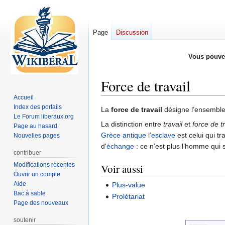
Page
Discussion
Vous pouve
Force de travail
Accueil
Index des portails
Aller
Aller
La
force de travail
désigne l’ensemble 
Le Forum liberaux.org
à
à
La distinction entre
travail
et
force de tr
Page au hasard
la
la
Grèce antique
l’
esclave
est celui qui tra
Nouvelles pages
navigation
recherche
d'
échange
: ce n’est plus l’homme qui s
contribuer
Modifications récentes
Voir aussi
Ouvrir un compte
Aide
Plus-value
Bac à sable
Prolétariat
Page des nouveaux
soutenir