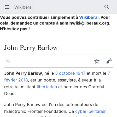
Wikiberal
Ouvrir le menu principal
Reche
Vous pouvez contribuer simplement à
Wikibéral
. Pour
cela, demandez un compte à adminwiki@liberaux.org.
N'hésitez pas !
John Perry Barlow
Langue
Suivre
Modifier
John Perry Barlow
, né le
3 octobre
1947
et mort le
7
février
2018
, est un poète, essayiste, éleveur à la
retraite, militant
libertarien
et parolier des Grateful
Dead.
John Perry Barlow est l'un des cofondateurs de
l'Electronic Frontier Foundation. Ce
cyberlibertarien