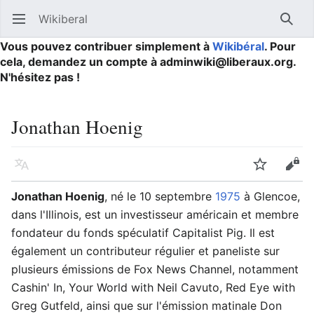
Wikiberal
Ouvrir le menu principal
Reche
Vous pouvez contribuer simplement à
Wikibéral
. Pour
cela, demandez un compte à adminwiki@liberaux.org.
N'hésitez pas !
Jonathan Hoenig
Langue
Suivre
Modifier
Jonathan Hoenig
, né le 10 septembre
1975
à Glencoe,
dans l'Illinois, est un investisseur américain et membre
fondateur du fonds spéculatif Capitalist Pig. Il est
également un contributeur régulier et paneliste sur
plusieurs émissions de Fox News Channel, notamment
Cashin' In, Your World with Neil Cavuto, Red Eye with
Greg Gutfeld, ainsi que sur l'émission matinale Don