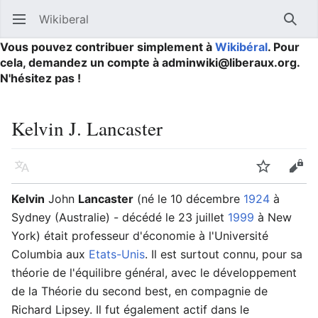
Wikiberal
Ouvrir le menu principal
Reche
Vous pouvez contribuer simplement à
Wikibéral
. Pour
cela, demandez un compte à adminwiki@liberaux.org.
N'hésitez pas !
Kelvin J. Lancaster
Langue
Suivre
Modifier
Kelvin
John
Lancaster
(né le 10 décembre
1924
à
Sydney (Australie) - décédé le 23 juillet
1999
à New
York) était professeur d'économie à l'Université
Columbia aux
Etats-Unis
. Il est surtout connu, pour sa
théorie de l'équilibre général, avec le développement
de la Théorie du second best, en compagnie de
Richard Lipsey. Il fut également actif dans le