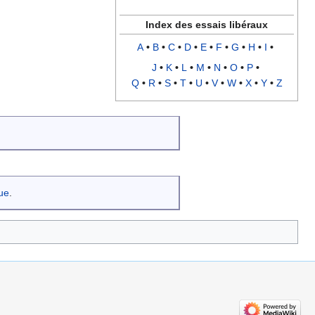
Index des essais libéraux
A
•
B
•
C
•
D
•
E
•
F
•
G
•
H
•
I
•
J
•
K
•
L
•
M
•
N
•
O
•
P
•
Q
•
R
•
S
•
T
•
U
•
V
•
W
•
X
•
Y
•
Z
que
.