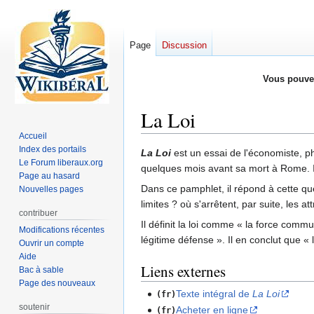
Page
Discussion
Vous pouve
La Loi
Accueil
Index des portails
Aller
Aller
La Loi
est un essai de l'économiste, p
Le Forum liberaux.org
à
à
quelques mois avant sa mort à Rome. Il 
Page au hasard
la
la
Dans ce pamphlet, il répond à cette qu
Nouvelles pages
navigation
recherche
limites ? où s'arrêtent, par suite, les at
contribuer
Il définit la loi comme « la force commun
Modifications récentes
légitime défense ». Il en conclut que « l
Ouvrir un compte
Aide
Liens externes
Bac à sable
Page des nouveaux
Texte intégral de
La Loi
(fr)
soutenir
Acheter en ligne
(fr)