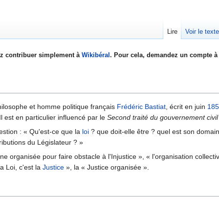
Lire
Voir le text
z contribuer simplement à
Wikibéral
. Pour cela, demandez un compte à 
hilosophe et homme politique français
Frédéric Bastiat
, écrit en juin
185
est en particulier influencé par le
Second traité du gouvernement civil
estion : « Qu'est-ce que la
loi
? que doit-elle être ? quel est son domai
tributions du Législateur ? »
e organisée pour faire obstacle à l'Injustice », « l'organisation collecti
a Loi, c'est la
Justice
», la « Justice organisée ».