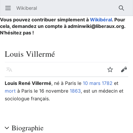
Wikiberal
Ouvrir le menu principal
Reche
Vous pouvez contribuer simplement à
Wikibéral
. Pour
cela, demandez un compte à adminwiki@liberaux.org.
N'hésitez pas !
Louis Villermé
Langue
Suivre
Modifier
Louis René Villermé
, né à Paris le
10 mars
1782
et
mort
à Paris le 16 novembre
1863
, est un médecin et
sociologue français.
Biographie