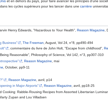
Unis
et en dehors du pays, pour faire avancer les principes d'une socié
e dans les cycles supérieurs pour les lancer dans une
carrière
universita
rvin Henry Edwards, "Hazardous to Your Health",
Reason Magazine
,
g Business"
,
The Freeman
, August, Vol 24, n°8, pp490-494
olt"
, commentaire du livre de John Holt, "Escape from childhood",
Re
o Being Reasonable", Philosophy of Science, Vol 142, n°3, pp307-310
trospective"
,
Reason Magazine
, mai
ne
, October, pp9-11
?"
,
Reason Magazine
, avril, p14
ppening in Major Airports"
,
Reason Magazine
, avril, pp18-25
ed Cooking: Rabble-Rousing Recipes from Assorted Libertarian Luminarie
: Marty Zupan and Lou Villadsen