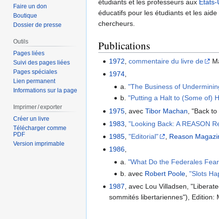
étudiants et les professeurs aux
Etats-
Faire un don
éducatifs pour les étudiants et les aid
Boutique
chercheurs.
Dossier de presse
Outils
Publications
Pages liées
1972
,
commentaire du livre de
Ma
Suivi des pages liées
Pages spéciales
1974
,
Lien permanent
a.
"The Business of Underminin
Informations sur la page
b.
"Putting a Halt to (Some of) H
Imprimer / exporter
1975
, avec
Tibor Machan
, "Back t
Créer un livre
1983
,
"Looking Back: A REASON Re
Télécharger comme
PDF
1985
,
"Editorial"
,
Reason Magazi
Version imprimable
1986
,
a.
"What Do the Federales Fear
b. avec
Robert Poole
,
"Slots Ha
1987
, avec Lou Villadsen, "Liberat
sommités libertariennes"), Edition