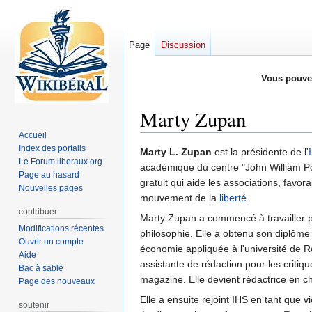
Page
Discussion
Vous pouve
Marty Zupan
Accueil
Index des portails
Aller
Aller
Marty L. Zupan
est la présidente de l'
Le Forum liberaux.org
à
à
académique du centre "John William Pop
Page au hasard
la
la
gratuit qui aide les associations, favora
Nouvelles pages
navigation
recherche
mouvement de la
liberté
.
contribuer
Marty Zupan a commencé à travailler 
Modifications récentes
philosophie. Elle a obtenu son diplôme 
Ouvrir un compte
économie appliquée à l'université de R
Aide
assistante de rédaction pour les critiq
Bac à sable
magazine. Elle devient rédactrice en che
Page des nouveaux
Elle a ensuite rejoint IHS en tant que 
soutenir