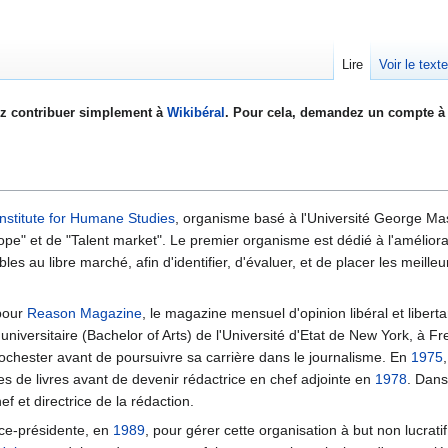
Lire
Voir le text
z contribuer simplement à
Wikibéral
. Pour cela, demandez un compte à 
Institute for Humane Studies
, organisme basé à l'Université George M
e" et de "Talent market". Le premier organisme est dédié à l'améliorat
bles au libre marché, afin d'identifier, d'évaluer, et de placer les meille
pour
Reason Magazine
, le magazine mensuel d'opinion libéral et libert
universitaire (Bachelor of Arts) de l'Université d'Etat de New York, à F
ochester avant de poursuivre sa carrière dans le journalisme. En
1975
ues de livres avant de devenir rédactrice en chef adjointe en
1978
. Dan
f et directrice de la rédaction.
vice-présidente, en
1989
, pour gérer cette organisation à but non lucrati