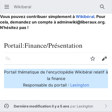
Wikiberal
Ouvrir le menu principal
Reche
Vous pouvez contribuer simplement à
Wikibéral
. Pour
cela, demandez un compte à adminwiki@liberaux.org.
N'hésitez pas !
Portail
:
Finance/Présentation
Langue
Suivre
Modifier
Portail thématique de l'encyclopédie Wikibéral relatif à
la finance
Responsable du portail :
Lexington
Dernière modification il y a 5 ans
par
Lexington