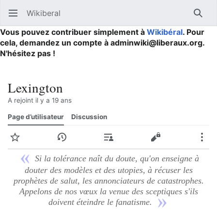
Wikiberal
Ouvrir le menu principal
Reche
Vous pouvez contribuer simplement à
Wikibéral
. Pour
cela, demandez un compte à adminwiki@liberaux.org.
N'hésitez pas !
Lexington
A rejoint il y a 19 ans
Page d’utilisateur
Discussion
Suivre
Historique
Contributions
Modifier
Plus
Si la tolérance naît du doute, qu'on enseigne à
douter des modèles et des utopies, à récuser les
prophètes de salut, les annonciateurs de catastrophes.
Appelons de nos vœux la venue des sceptiques s'ils
doivent éteindre le fanatisme.