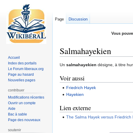
Page
Discussion
Vous pouve
Salmahayekien
Accueil
Index des portails
Aller
Aller
Un
salmahayekien
désigne, à titre hu
Le Forum liberaux.org
à
à
Page au hasard
Voir aussi
la
la
Nouvelles pages
navigation
recherche
Friedrich Hayek
contribuer
Hayekien
Modifications récentes
Ouvrir un compte
Lien externe
Aide
Bac à sable
The Salma Hayek versus Friedrich
Page des nouveaux
soutenir