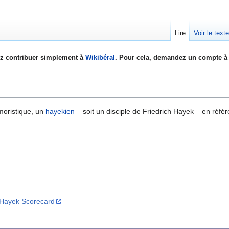
Lire
Voir le text
z contribuer simplement à
Wikibéral
. Pour cela, demandez un compte à 
moristique, un
hayekien
– soit un disciple de Friedrich Hayek – en réfé
 Hayek Scorecard