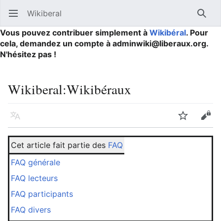
Wikiberal
Ouvrir le menu principal
Reche
Vous pouvez contribuer simplement à
Wikibéral
. Pour
cela, demandez un compte à adminwiki@liberaux.org.
N'hésitez pas !
Wikiberal
:
Wikibéraux
Langue
Suivre
Modifier
Cet article fait partie des
FAQ
FAQ générale
FAQ lecteurs
FAQ participants
FAQ divers