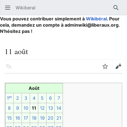
Wikiberal
Ouvrir le menu principal
Reche
Vous pouvez contribuer simplement à
Wikibéral
. Pour
cela, demandez un compte à adminwiki@liberaux.org.
N'hésitez pas !
11 août
Langue
Suivre
Modifier
Août
er
1
2
3
4
5
6
7
8
9
10
11
12
13
14
15
16
17
18
19
20
21