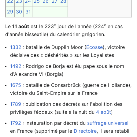
22
23
24
25
26
27
28
29
30
31
e
e
Le
11 août
est le 223
jour de l'année (224
en cas
d'année bissextile) du calendrier grégorien.
1332
: bataille de Dupplin Moor (
Écosse
), victoire
décisive des « déshérités » sur les Loyalistes
1492
: Rodrigo de Borja est élu pape sous le nom
d'Alexandre VI (Borgia)
1675
: bataille de Consarbrück (guerre de Hollande),
victoire du Saint-Empire sur la France
1789
: publication des décrets sur l'abolition des
privilèges féodaux (suite à la nuit du
4 août
)
1792
: instauration par décret du
suffrage universel
en France (supprimé par le
Directoire
, il sera rétabli