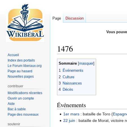
Page
Discussion
Vous pouve
1476
Accueil
Index des portails
Aller
Aller
Sommaire
Le Forum liberaux.org
à
à
1
Événements
Page au hasard
la
la
Nouvelles pages
2
Culture
navigation
recherche
3
Naissances
contribuer
4
Décès
Modifications récentes
Ouvrir un compte
Événements
Aide
Bac à sable
1er mars
: bataille de Toro (
Espagn
Page des nouveaux
22 juin
: bataille de Morat, victoir
soutenir