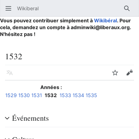
Wikiberal
Ouvrir le menu principal
Reche
Vous pouvez contribuer simplement à
Wikibéral
. Pour
cela, demandez un compte à adminwiki@liberaux.org.
N'hésitez pas !
1532
Langue
Suivre
Modifier
Années :
1529
1530
1531
1532
1533
1534
1535
Événements