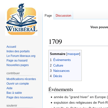
Page
Discussion
Vous pouve
1709
Accueil
Index des portails
Aller
Aller
Sommaire
Le Forum liberaux.org
à
à
1
Événements
Page au hasard
la
la
Nouvelles pages
2
Culture
navigation
recherche
3
Naissances
contribuer
4
Décès
Modifications récentes
Ouvrir un compte
Événements
Aide
Bac à sable
année du "grand hiver" en Europe (
Page des nouveaux
expulsion des religieuses de Port-R
soutenir