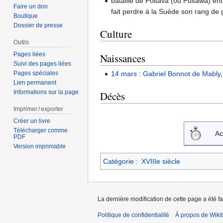
bataille de Poltava (ou Pultawa) en
Faire un don
fait perdre à la Suède son rang de 
Boutique
Dossier de presse
Culture
Outils
Pages liées
Naissances
Suivi des pages liées
14 mars
:
Gabriel Bonnot de Mably
Pages spéciales
Lien permanent
Informations sur la page
Décès
Imprimer / exporter
Créer un livre
Télécharger comme
Ac
PDF
Version imprimable
Catégorie
:
XVIIIe siècle
La dernière modification de cette page a été f
Politique de confidentialité
À propos de Wiki