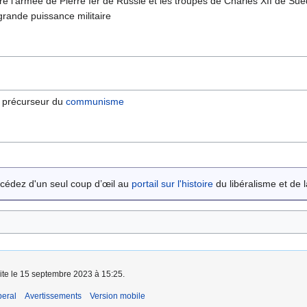
tre l'armée de Pierre Ier de Russie et les troupes de Charles XII de Suè
grande puissance militaire
, précurseur du
communisme
cédez d'un seul coup d’œil au
portail sur l'histoire
du libéralisme et de la
aite le 15 septembre 2023 à 15:25.
beral
Avertissements
Version mobile