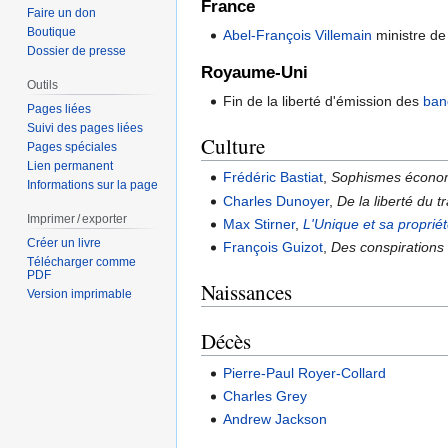
France
Faire un don
Boutique
Abel-François Villemain
ministre de 
Dossier de presse
Royaume-Uni
Outils
Fin de la liberté d'émission des
ban
Pages liées
Suivi des pages liées
Culture
Pages spéciales
Lien permanent
Frédéric Bastiat
,
Sophismes écono
Informations sur la page
Charles Dunoyer
,
De la liberté du tr
Imprimer / exporter
Max Stirner
,
L'Unique et sa proprié
Créer un livre
François Guizot
,
Des conspirations e
Télécharger comme
PDF
Naissances
Version imprimable
Décès
Pierre-Paul Royer-Collard
Charles Grey
Andrew Jackson