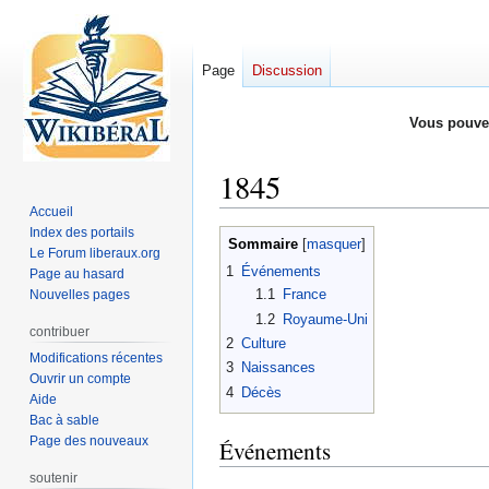
Page
Discussion
Vous pouve
1845
Accueil
Index des portails
Aller
Aller
Sommaire
Le Forum liberaux.org
à
à
1
Événements
Page au hasard
la
la
1.1
France
Nouvelles pages
navigation
recherche
1.2
Royaume-Uni
contribuer
2
Culture
Modifications récentes
3
Naissances
Ouvrir un compte
4
Décès
Aide
Bac à sable
Page des nouveaux
Événements
soutenir