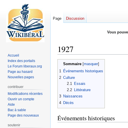
Page
Discussion
Vous pouve
1927
Accueil
Index des portails
Aller
Aller
Sommaire
Le Forum liberaux.org
à
à
1
Événements historiques
Page au hasard
la
la
Nouvelles pages
2
Culture
navigation
recherche
2.1
Essais
contribuer
2.2
Littérature
Modifications récentes
3
Naissances
Ouvrir un compte
4
Décès
Aide
Bac à sable
Page des nouveaux
Événements historiques
soutenir