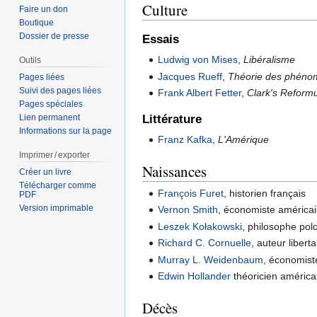
Culture
Faire un don
Boutique
Dossier de presse
Essais
Ludwig von Mises
,
Libéralisme
Outils
Jacques Rueff
,
Théorie des phéno
Pages liées
Suivi des pages liées
Frank Albert Fetter
,
Clark's Reformu
Pages spéciales
Littérature
Lien permanent
Informations sur la page
Franz Kafka
,
L'Amérique
Imprimer / exporter
Naissances
Créer un livre
Télécharger comme
François Furet
, historien français
PDF
Version imprimable
Vernon Smith
, économiste américa
Leszek Kołakowski
, philosophe pol
Richard C. Cornuelle
, auteur libert
Murray L. Weidenbaum
, économist
Edwin Hollander
théoricien américa
Décès