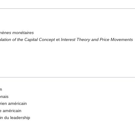
mènes monétaires
lation of the Capital Concept
et
Interest Theory and Price Movements
in
onais
arien américain
e américain
in du leadership