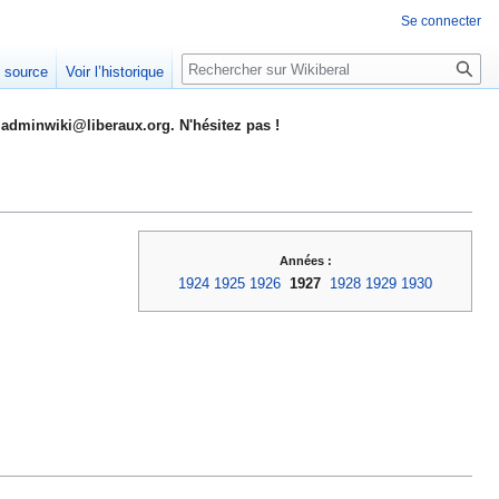
Se connecter
Rechercher
e source
Voir l’historique
adminwiki@liberaux.org. N'hésitez pas !
Années :
1924
1925
1926
1927
1928
1929
1930