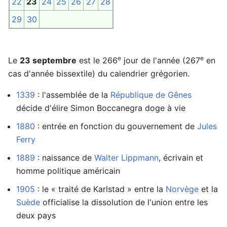
22
23
24
25
26
27
28
29
30
e
e
Le
23 septembre
est le 266
jour de l'année (267
en
cas d'année bissextile) du calendrier grégorien.
1339
: l'assemblée de la
République de Gênes
décide d'élire Simon Boccanegra doge à vie
1880
: entrée en fonction du gouvernement de
Jules
Ferry
1889
: naissance de
Walter Lippmann
, écrivain et
homme politique américain
1905
: le « traité de Karlstad » entre la
Norvège
et la
Suède
officialise la dissolution de l'union entre les
deux pays