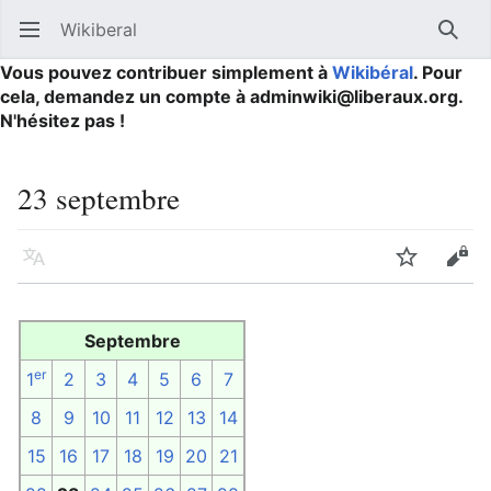
Wikiberal
Ouvrir le menu principal
Reche
Vous pouvez contribuer simplement à
Wikibéral
. Pour
cela, demandez un compte à adminwiki@liberaux.org.
N'hésitez pas !
23 septembre
Langue
Suivre
Modifier
Septembre
er
1
2
3
4
5
6
7
8
9
10
11
12
13
14
15
16
17
18
19
20
21