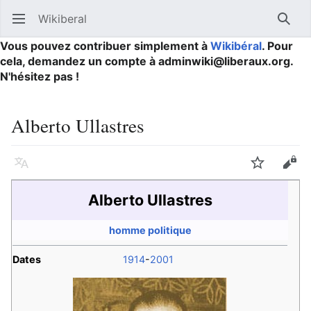
Wikiberal
Ouvrir le menu principal
Reche
Vous pouvez contribuer simplement à
Wikibéral
. Pour
cela, demandez un compte à adminwiki@liberaux.org.
N'hésitez pas !
Alberto Ullastres
Langue
Suivre
Modifier
Alberto Ullastres
homme politique
Dates
1914
-
2001