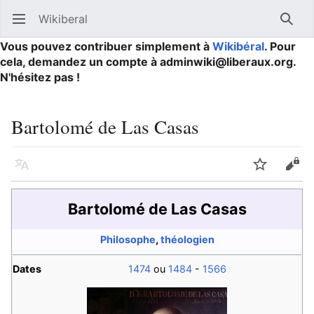
Wikiberal
Ouvrir le menu principal
Reche
Vous pouvez contribuer simplement à
Wikibéral
. Pour
cela, demandez un compte à adminwiki@liberaux.org.
N'hésitez pas !
Bartolomé de Las Casas
Langue
Suivre
Modifier
Bartolomé de Las Casas
Philosophe
,
théologien
Dates
1474
ou
1484
-
1566