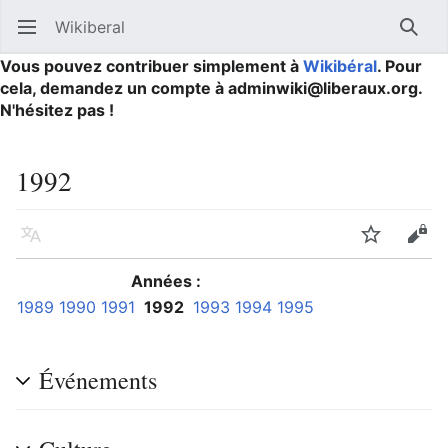
Wikiberal
Ouvrir le menu principal
Reche
Vous pouvez contribuer simplement à
Wikibéral
. Pour
cela, demandez un compte à adminwiki@liberaux.org.
N'hésitez pas !
1992
Langue
Suivre
Modifier
Années :
1989
1990
1991
1992
1993
1994
1995
Événements