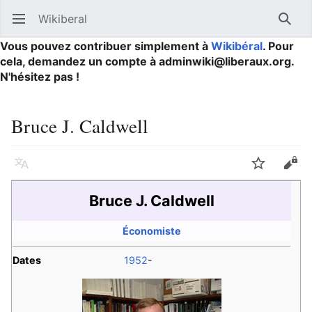
Wikiberal
Ouvrir le menu principal
Reche
Vous pouvez contribuer simplement à
Wikibéral
. Pour
cela, demandez un compte à adminwiki@liberaux.org.
N'hésitez pas !
Bruce J. Caldwell
Langue
Suivre
Modifier
Bruce J. Caldwell
Économiste
Dates
1952
-