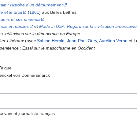
cain : Histoire d'un détournement
té et le droit
(
1961
) aux Belles Lettres.
s amis et ses ennemis
ois et rebelles
et
Made in USA. Regard sur la civilisation américaine
ns, réflexions sur la démocratie en Europe
lter-Libéraux
(avec
Sabine Herold
,
Jean-Paul Oury
,
Aurélien Veron
et L
 pénitence : Essai sur le masochisme en Occident
Teigue
 Henckel von Donnersmarck
crivain et journaliste français