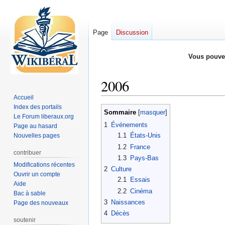
Page
Discussion
Vous pouve
2006
Accueil
Index des portails
Aller
Aller
Sommaire
Le Forum liberaux.org
à
à
1
Événements
Page au hasard
la
la
1.1
États-Unis
Nouvelles pages
navigation
recherche
1.2
France
contribuer
1.3
Pays-Bas
Modifications récentes
2
Culture
Ouvrir un compte
2.1
Essais
Aide
2.2
Cinéma
Bac à sable
3
Naissances
Page des nouveaux
4
Décès
soutenir