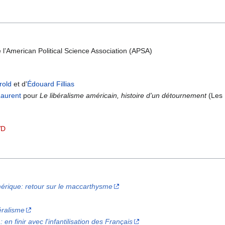
 l’American Political Science Association (APSA)
rold
et d'
Édouard Fillias
Laurent
pour
Le libéralisme américain, histoire d’un détournement
(Les 
VD
mérique: retour sur le maccarthysme
éralisme
en finir avec l'infantilisation des Français