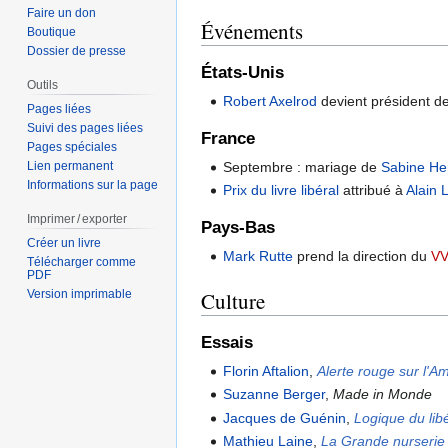
Faire un don
Événements
Boutique
Dossier de presse
États-Unis
Outils
Robert Axelrod
devient président de
Pages liées
Suivi des pages liées
France
Pages spéciales
Septembre : mariage de
Sabine He
Lien permanent
Informations sur la page
Prix du livre libéral
attribué à
Alain 
Imprimer / exporter
Pays-Bas
Créer un livre
Mark Rutte
prend la direction du
V
Télécharger comme
PDF
Culture
Version imprimable
Essais
Florin Aftalion
,
Alerte rouge sur l'A
Suzanne Berger
,
Made in Monde
Jacques de Guénin
,
Logique du lib
Mathieu Laine
,
La Grande nurserie : 