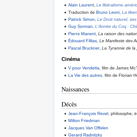
Alain Laurent
,
Le libéralisme améri
Traduction de
Bruno Leoni
,
La liber
Patrick Simon
,
Le Droit naturel, se
Guy Sorman
,
L'Année du Coq : Chin
Pierre Manent
,
La raison des natio
Édouard Fillias
,
Le Manifeste des A
Pascal Bruckner
,
La Tyrannie de la
Cinéma
V pour Vendetta
, film de James Mc
La Vie des autres
, film de Florian
Naissances
Décès
Jean-François Revel
, philosophe, é
Milton Friedman
Jacques Van Offelen
Gerard Radnitzky