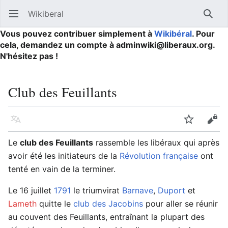
Wikiberal
Ouvrir le menu principal
Reche
Vous pouvez contribuer simplement à
Wikibéral
. Pour
cela, demandez un compte à adminwiki@liberaux.org.
N'hésitez pas !
Club des Feuillants
Langue
Suivre
Modifier
Le
club des Feuillants
rassemble les libéraux qui après
avoir été les initiateurs de la
Révolution française
ont
tenté en vain de la terminer.
Le 16 juillet
1791
le triumvirat
Barnave
,
Duport
et
Lameth
quitte le
club des Jacobins
pour aller se réunir
au couvent des Feuillants, entraînant la plupart des